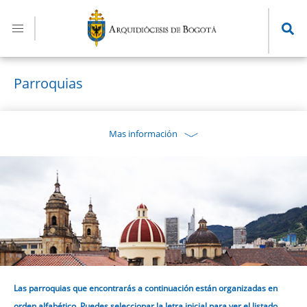
Pasar
al
contenido
principal
Parroquias
Mas información
Las parroquias que encontrarás a continuación están organizadas en
orden alfabético. Puedes seleccionar la letra inicial para ver el listado