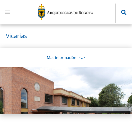
Pasar
al
contenido
principal
Vicarías
Mas información