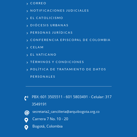
ENLACES
CORREO
NOTIFICACIONES JUDICIALES
EL CATOLICISMO
DIÓCESIS URBANAS
PERSONAS JURÍDICAS
CONFERENCIA EPISCOPAL DE COLOMBIA
CELAM
EL VATICANO
TÉRMINOS Y CONDICIONES
POLÍTICA DE TRATAMIENTO DE DATOS
PERSONALES
PBX: 601 3505511 - 601 5803491 - Celular: 317
3549191
secretaria2_cancilleria@arquibogota.org.co
Carrera 7 No. 10 - 20
Bogotá, Colombia