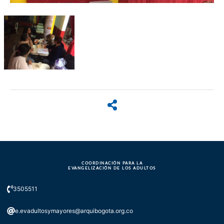
COORDINACIÓN PARA LA
EVANGELIZACIÓN DE LOS ADULTOS
3505511
e.evadultosymayores@arquibogota.org.co