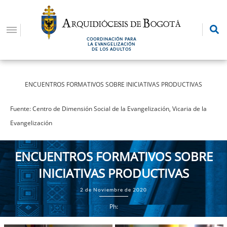
Pasar
al
contenido
COORDINACIÓN PARA
principal
LA EVANGELIZACIÓN
DE LOS ADULTOS
ENCUENTROS FORMATIVOS SOBRE INICIATIVAS PRODUCTIVAS
Fuente: Centro de Dimensión Social de la Evangelización, Vicaria de la
Evangelización
ENCUENTROS FORMATIVOS SOBRE
INICIATIVAS PRODUCTIVAS
2 de Noviembre de 2020
Ph: